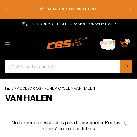
💳 HASTA 6 CUOTAS SIN INTERÉS
💬 ¿TENÉS DUDAS? TE ASESORAMOS POR WHATSAPP
0
Inicio
>
ACCESORIOS
>
FUNDA C /GEL
>
VAN HALEN
VAN HALEN
No tenemos resultados para tu búsqueda. Por favor,
intentá con otros filtros.