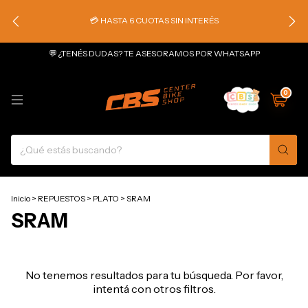
💳 HASTA 6 CUOTAS SIN INTERÉS
💬 ¿TENÉS DUDAS? TE ASESORAMOS POR WHATSAPP
0
Inicio
>
REPUESTOS
>
PLATO
>
SRAM
SRAM
No tenemos resultados para tu búsqueda. Por favor,
intentá con otros filtros.