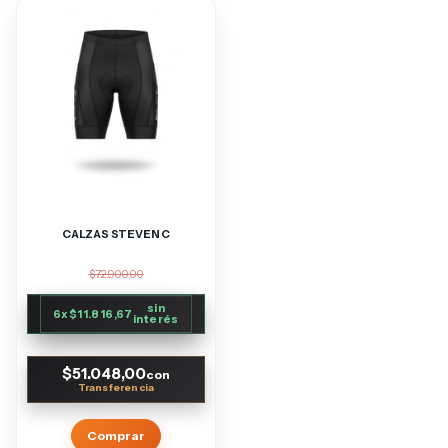
CALZAS STEVEN C
$72.900,00
sin
6
x
$11.816,67
interés
$51.048,00
con
Comprar