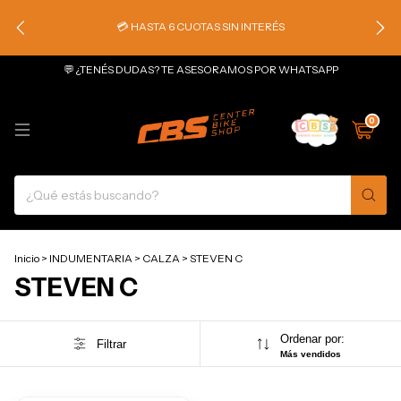
💳 HASTA 6 CUOTAS SIN INTERÉS
💬 ¿TENÉS DUDAS? TE ASESORAMOS POR WHATSAPP
0
Inicio
>
INDUMENTARIA
>
CALZA
>
STEVEN C
STEVEN C
Ordenar por:
Filtrar
Más vendidos