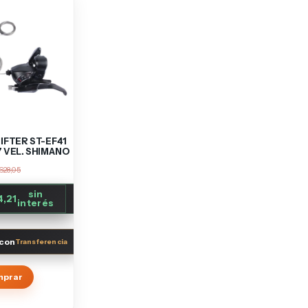
IFTER ST-EF41
 VEL. SHIMANO
628,05
sin
4,21
interés
con
mprar