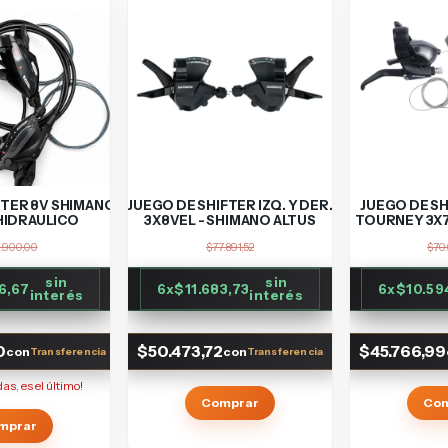
FTER 8V SHIMANO
JUEGO DE SHIFTER IZQ. Y DER.
JUEGO DE SH
HIDRAULICO
3X8VEL - SHIMANO ALTUS
TOURNEY 3X7
.900,00
$77.891,52
$70.
sin
sin
6,67
6
x
$11.683,73
6
x
$10.59
interés
interés
0
$50.473,72
$45.766,99
con
con
das, es el último!
Comprar
Co