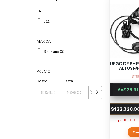
TALLE
. (2)
MARCA
Shimano (2)
JUEGO DE SHI
ALTUS F/
PRECIO
$176
Desde
Hasta
6
x
$28.31
$122.328,0
¡No te lo pier