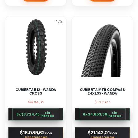
1
/
2
CUBIERTA R12 - WANDA
CUBIERTA MTB COMPASS
CROSS
24X1.95 - WANDA
$24.829,65
$32.626,57
sin
sin
6
x
$3.724,45
6
x
$4.893,98
interés
interés
$16.089,62
$21.142,01
con
con