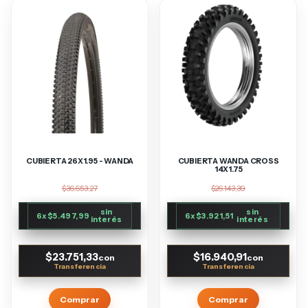
CUBIERTA 26X1.95 - WANDA
CUBIERTA WANDA CROSS
14X1.75
$36.653,27
$26.143,39
sin
sin
6
x
$5.497,99
6
x
$3.921,51
interés
interés
$23.751,33
$16.940,91
con
con
Comprar
Comprar