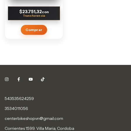
$23.751,32
con
Comprar
543535624259
3534011056
centerbikeshopvn@gmail.com
Corrientes 1599. Villa Maria, Cordoba