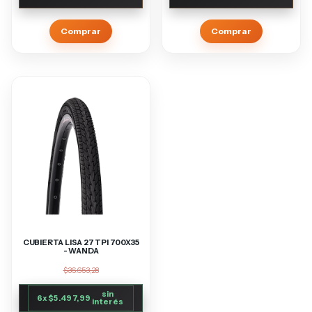
Comprar
Comprar
CUBIERTA LISA 27 TPI 700X35
- WANDA
$36.653,28
sin
6
x
$5.497,99
interés