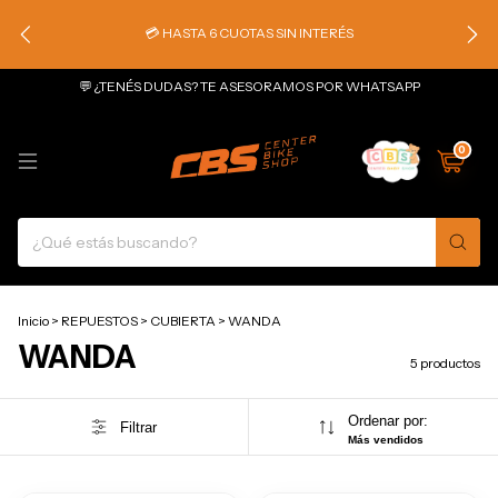
💳 HASTA 6 CUOTAS SIN INTERÉS
💬 ¿TENÉS DUDAS? TE ASESORAMOS POR WHATSAPP
0
Inicio
>
REPUESTOS
>
CUBIERTA
>
WANDA
WANDA
5 productos
Ordenar por:
Filtrar
Más vendidos