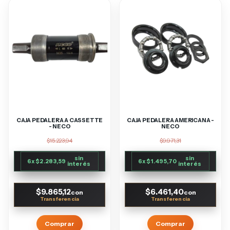
CAJA PEDALERA A CASSETTE
CAJA PEDALERA AMERICANA -
- NECO
NECO
$15.223,94
$9.971,31
sin
sin
6
x
$2.283,59
6
x
$1.495,70
interés
interés
$9.865,12
$6.461,40
con
con
Comprar
Comprar