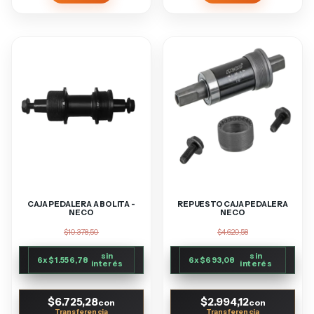
CAJA PEDALERA A BOLITA -
REPUESTO CAJA PEDALERA
NECO
NECO
$10.378,50
$4.620,58
sin
sin
6
x
$1.556,78
6
x
$693,08
interés
interés
$6.725,28
$2.994,12
con
con