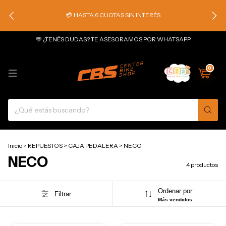
💳 HASTA 6 CUOTAS SIN INTERÉS
💬 ¿TENÉS DUDAS? TE ASESORAMOS POR WHATSAPP
0
Inicio
>
REPUESTOS
>
CAJA PEDALERA
>
NECO
NECO
4 productos
Ordenar por:
Filtrar
Más vendidos