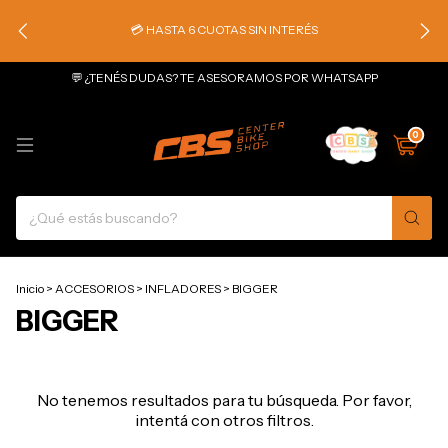
💳 HASTA 6 CUOTAS SIN INTERÉS
💬 ¿TENÉS DUDAS? TE ASESORAMOS POR WHATSAPP
0
Inicio
>
ACCESORIOS
>
INFLADORES
>
BIGGER
BIGGER
No tenemos resultados para tu búsqueda. Por favor,
intentá con otros filtros.