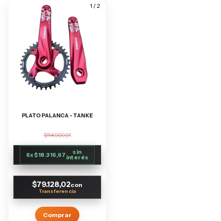
1
/
2
PLATO PALANCA - TANKE
$114.900,01
sin
6
x
$18.316,67
interés
$79.128,02
con
Comprar