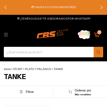
💳 HASTA 6 CUOTAS SIN INTERÉS
💬 ¿TENÉS DUDAS? TE ASESORAMOS POR WHATSAPP
0
Inicio
>
STUNT
>
PLATO Y PALANCA
>
TANKE
TANKE
Ordenar por:
Filtrar
Más vendidos