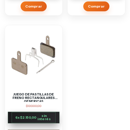
Comprar
Comprar
JUEGO DE PASTILLAS DE
FRENO RECTANGULARES
GENERICAS
$13.900,00
sin
6
x
$2.150,00
interés