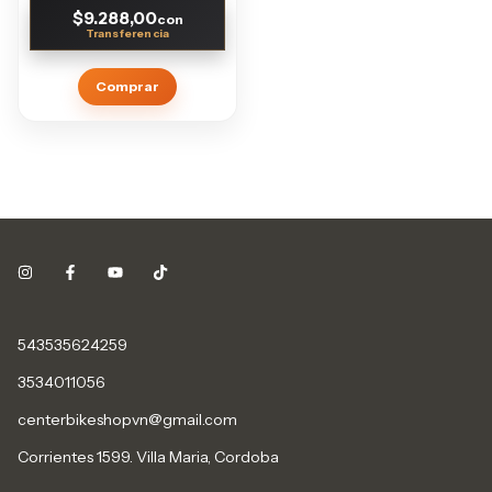
$9.288,00
con
Comprar
543535624259
3534011056
centerbikeshopvn@gmail.com
Corrientes 1599. Villa Maria, Cordoba