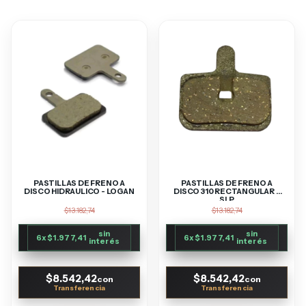
PASTILLAS DE FRENO A
PASTILLAS DE FRENO A
DISCO HIDRAULICO - LOGAN
DISCO 310 RECTANGULAR -
SLP
$13.182,74
$13.182,74
sin
sin
6
x
$1.977,41
6
x
$1.977,41
interés
interés
$8.542,42
$8.542,42
con
con