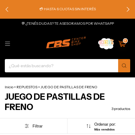
💳 HASTA 6 CUOTAS SIN INTERÉS
💬 ¿TENÉS DUDAS? TE ASESORAMOS POR WHATSAPP
0
Inicio
>
REPUESTOS
>
JUEGO DE PASTILLAS DE FRENO
JUEGO DE PASTILLAS DE
FRENO
3 productos
Ordenar por:
Filtrar
Más vendidos