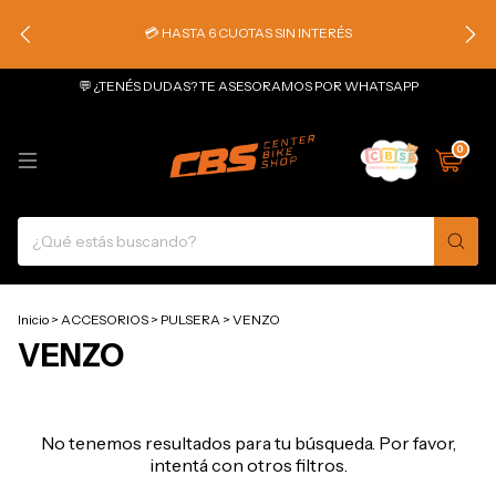
💳 HASTA 6 CUOTAS SIN INTERÉS
💬 ¿TENÉS DUDAS? TE ASESORAMOS POR WHATSAPP
0
Inicio
>
ACCESORIOS
>
PULSERA
>
VENZO
VENZO
No tenemos resultados para tu búsqueda. Por favor,
intentá con otros filtros.