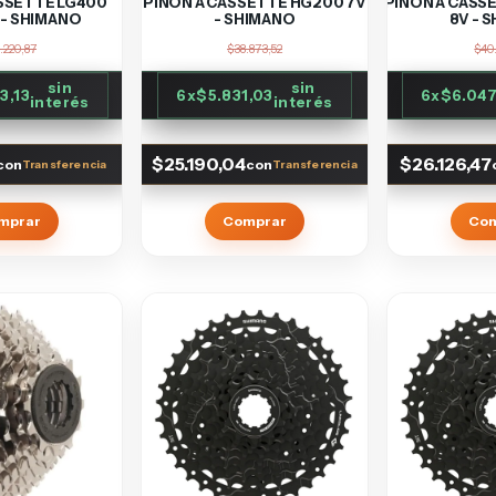
SSETTE LG400
PIÑON A CASSETTE HG200 7V
PIÑON A CASS
 - SHIMANO
- SHIMANO
8V - 
.220,87
$38.873,52
$40.
sin
sin
3,13
6
x
$5.831,03
6
x
$6.047
interés
interés
$25.190,04
$26.126,47
con
con
mprar
Comprar
Co