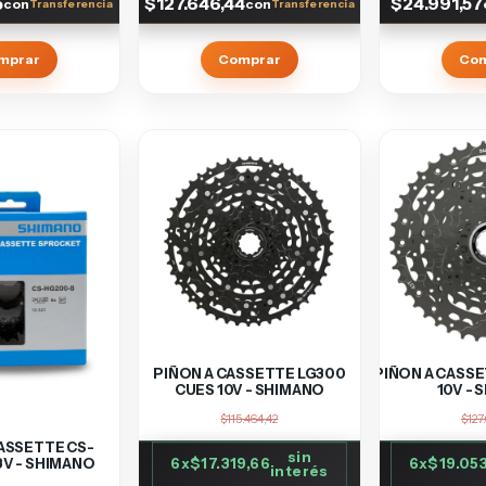
5
$127.646,44
$24.991,57
con
con
mprar
Comprar
Co
PIÑON A CASSETTE LG300
PIÑON A CASS
CUES 10V - SHIMANO
10V -
$115.464,42
$127
ASSETTE CS-
sin
V - SHIMANO
6
x
$17.319,66
6
x
$19.05
interés