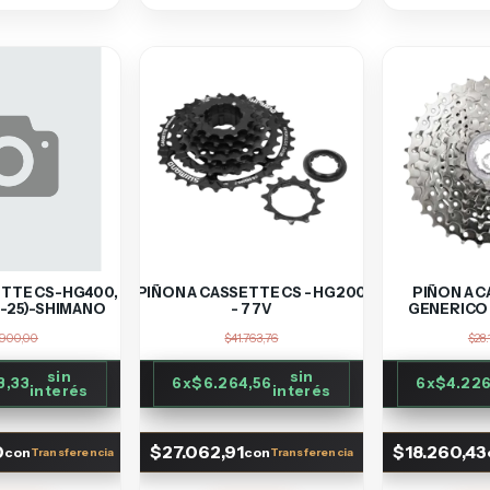
ETTE CS-HG400,
PIÑON A CASSETTE CS - HG200
PIÑON A 
11-25)-SHIMANO
- 7 7V
GENERICO 
.900,00
$41.763,76
$28.
sin
sin
3,33
6
x
$6.264,56
6
x
$4.226
interés
interés
0
$27.062,91
$18.260,43
con
con