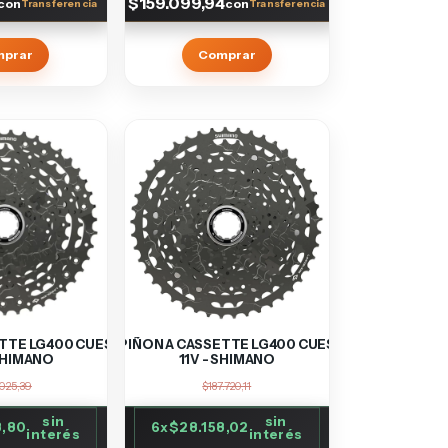
$159.099,94
con
con
mprar
Comprar
ETTE LG400 CUES
PIÑON A CASSETTE LG400 CUES
 SHIMANO
11V - SHIMANO
.025,39
$187.720,11
sin
sin
3,80
6
x
$28.158,02
interés
interés