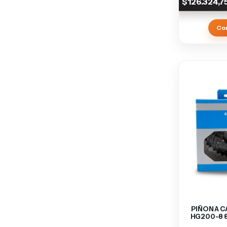
$126.324,7
Co
PIÑON A C
HG200-8 8