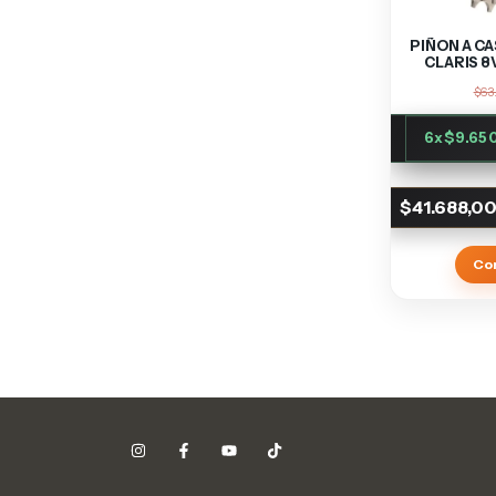
PIÑON A C
CLARIS 8
$63
6
x
$9.65
$41.688,0
Co