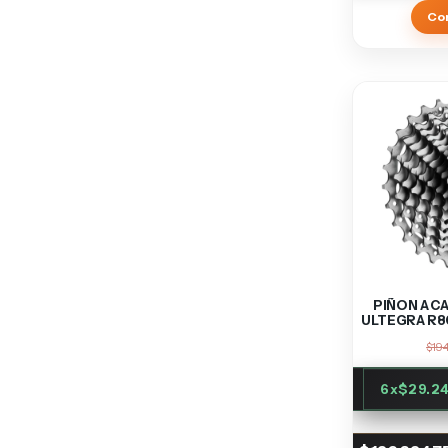
PIÑON A C
ULTEGRA R8
$194
6
x
$29.24