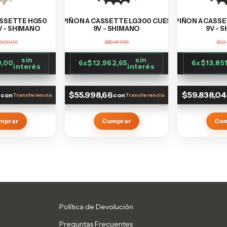
ASSETTE HG50
PIÑON A CASSETTE LG300 CUES
PIÑON A CASS
V - SHIMANO
9V - SHIMANO
9V - 
.900,00
$86.417,66
$92.
sin
sin
0,00
6
x
$12.962,65
6
x
$13.85
interés
interés
0
$55.998,66
$59.838,04
con
con
mprar
Comprar
Co
Política de Devolución
Preguntas Frecuentes