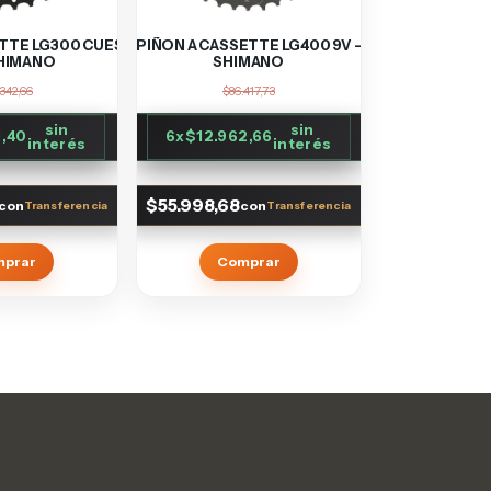
ETTE LG300 CUES
PIÑON A CASSETTE LG400 9V -
SHIMANO
SHIMANO
342,66
$86.417,73
sin
sin
1,40
6
x
$12.962,66
interés
interés
$55.998,68
con
con
mprar
Comprar