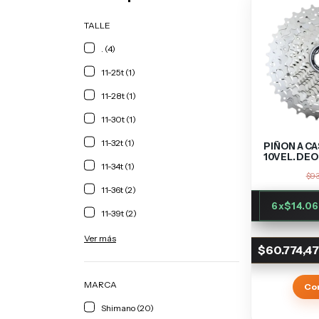
TALLE
. (4)
11-25t (1)
11-28t (1)
11-30t (1)
11-32t (1)
PIÑON A C
10VEL. DEO
11-34t (1)
$93
11-36t (2)
6
x
$14.06
11-39t (2)
Ver más
$60.774,4
MARCA
Co
Shimano (20)