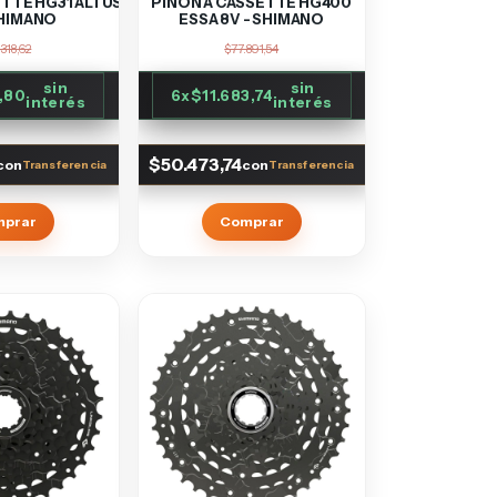
ETTE HG31 ALTUS
PIÑON A CASSETTE HG400
SHIMANO
ESSA 8V - SHIMANO
318,62
$77.891,54
sin
sin
,80
6
x
$11.683,74
interés
interés
$50.473,74
con
con
mprar
Comprar