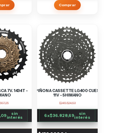
mprar
Comprar
CA 7V. 1434T -
PIÑON A CASSETTE LG400 CUES
MANO
11V - SHIMANO
567,25
$245.524,63
sin
sin
,09
6
x
$36.828,69
interés
interés