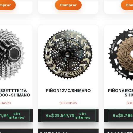
Comprar
Co
ASSETTTE 11V.
PIÑON 12V C/SHIMANO
PIÑON A ROS
000 - SHIMANO
SHI
.945,70
$196.985,35
$38.
sin
sin
1,84
6
x
$29.547,79
6
x
$5.785
interés
interés