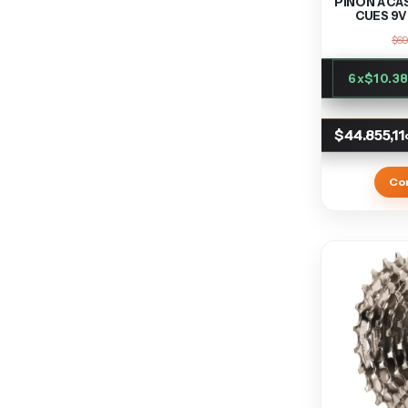
PIÑON A CA
CUES 9V
$69
6
x
$10.38
$44.855,11
Co