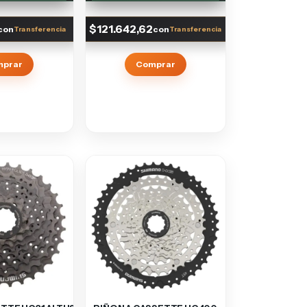
$121.642,62
con
con
mprar
Comprar