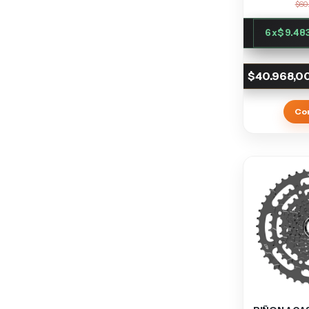
$60
6
x
$9.48
$40.968,0
Co