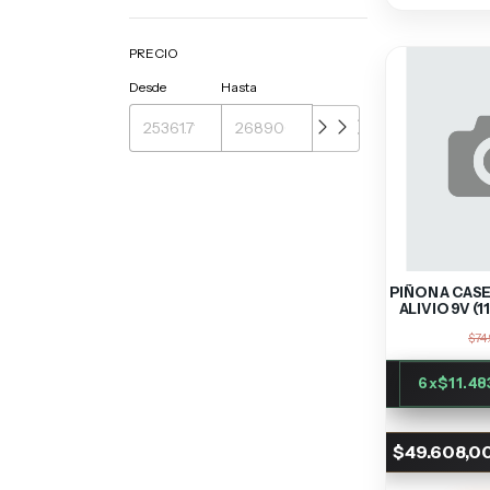
PRECIO
Desde
Hasta
PIÑON A CAS
ALIVIO 9V (
$74
6
x
$11.48
$49.608,0