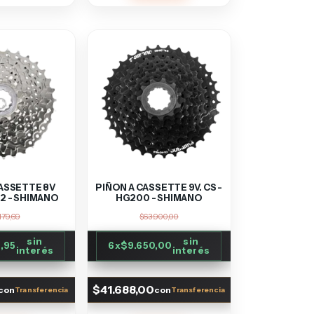
CASSETTE 8V
PIÑON A CASSETTE 9V. CS -
2 - SHIMANO
HG200 - SHIMANO
179,69
$63.900,00
sin
sin
,95
6
x
$9.650,00
interés
interés
$41.688,00
con
con