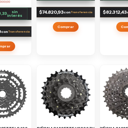
.900,00
$74.820,93
$82.312,43
sin
con
3,33
interés
Comprar
Co
0
con
mprar