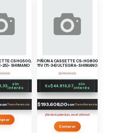
ETTE CS HG500,
PIÑON A CASSETTE CS-HG800
11-25)- SHIMANO
11V (11-34) ULTEGRA- SHIMANO
.900,00
$274.900,00
sin
sin
3,33
6
x
$44.816,67
interés
interés
$193.608,00
con
con
¡No te lo pierdas, es el último!