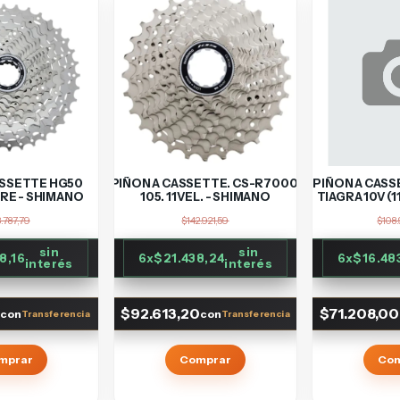
ASSETTE HG50
PIÑON A CASSETTE. CS-R7000,
PIÑON A CASS
RE - SHIMANO
105. 11VEL. - SHIMANO
TIAGRA 10V (
.787,79
$142.921,59
$108
sin
sin
8,16
6
x
$21.438,24
6
x
$16.48
interés
interés
7
$92.613,20
$71.208,00
con
con
mprar
Comprar